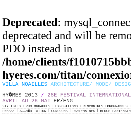
Deprecated
: mysql_connect
deprecated and will be remo
PDO instead in
/home/clients/f1010715bbb
hyeres.com/titan/connexi
VILLA NOAILLES
ARCHITECTURE/ MODE/ DESIG
HY�RES 2013
/
28E FESTIVAL INTERNATIONAL
AVRIL AU 26 MAI
FR
/
ENG
I
I
I
I
I
STYLISTES
PHOTOGRAPHES
EXPOSITIONS
RENCONTRES
PROGRAMMES
I
I
I
I
PRESSE
ACCR�DITATION
CONCOURS
PARTENAIRES
BLOGS PARTENAIR